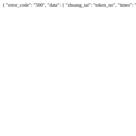
{ "error_code": "500", "data": { "zhuang_tai": "token_no", "times"